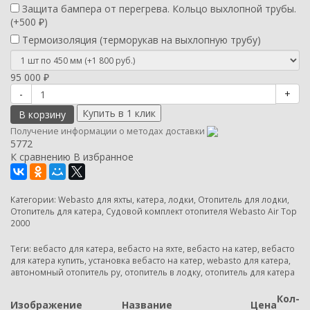
Защита бампера от перегрева. Кольцо выхлопной трубы.
(+
500
)
₽
Термоизоляция (терморукав на выхлопную трубу)
95 000
₽
-
+
В корзину
Получение информации о методах доставки
5772
К сравнению
В избранное
Категории:
Webasto для яхты, катера, лодки
,
Отопитель для лодки
,
Отопитель для катера
,
Судовой комплект отопителя Webasto Air Top
2000
Теги:
вебасто для катера
,
вебасто на яхте
,
вебасто на катер
,
вебасто
для катера купить
,
установка вебасто на катер
,
webasto для катера
,
автономный отопитель ру
,
отопитель в лодку
,
отопитель для катера
Кол-
Изображение
Название
Цена