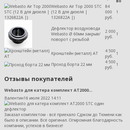
во
Webasto Air Top 2000 STC
84
(12 В для дизеля |
000
1
1326822A |)
руб.
Дефлектор воздуховода
2 000
Webasto Ø 60мм закрыв/
1
руб.
поворот с резьбой
4 500
Кронштейн (металл) AT
1
руб.
4 500
Проход борта 22 мм
1
руб.
Отзывы покупателей
Webasto для катера комплект AT2000...
Валентин
16 июля 2022 14:11
Заказал комплектом - всё приехало Сдэком до Тюмени как
было в описании. Всё оригинал. Огмромная благодарность
компании, успехов в бизнесе!