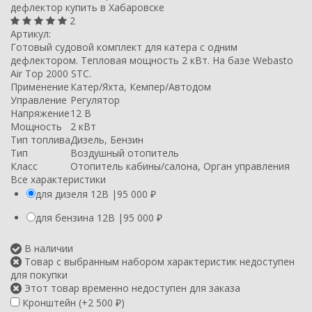
2
Артикул:
Готовый судовой комплект для катера с одним
дефлектором. Тепловая мощность 2 кВт. На базе Webasto
Air Top 2000 STC.
Применение
Катер/Яхта, Кемпер/Автодом
Управление
Регулятор
Напряжение
12 В
Мощность
2 кВт
Тип топлива
Дизель, Бензин
Тип
Воздушный отопитель
Класс
Отопитель кабины/салона, Орган управления
Все характеристики
для дизеля 12В |
95 000
₽
для бензина 12В |
95 000
₽
В наличии
Товар с выбранным набором характеристик недоступен
для покупки
Этот товар временно недоступен для заказа
Кронштейн (+
2 500
)
₽