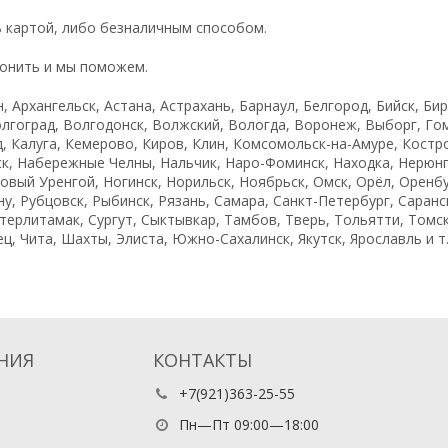
 картой, либо безналичным способом.
вонить и мы поможем.
, Архангельск, Астана, Астрахань, Барнаул, Белгород, Бийск, Би
лгоград, Волгодонск, Волжский, Вологда, Воронеж, Выборг, Гом
 Калуга, Кемерово, Киров, Клин, Комсомольск-на-Амуре, Костром
к, Набережные Челны, Нальчик, Наро-Фоминск, Находка, Нерюн
вый Уренгой, Ногинск, Норильск, Ноябрьск, Омск, Орёл, Оренбу
у, Рубцовск, Рыбинск, Рязань, Самара, Санкт-Петербург, Саранс
рлитамак, Сургут, Сыктывкар, Тамбов, Тверь, Тольятти, Томск, 
, Чита, Шахты, Элиста, Южно-Сахалинск, Якутск, Ярославль и т.
НИЯ
КОНТАКТЫ
+7(921)363-25-55
Пн—Пт 09:00—18:00