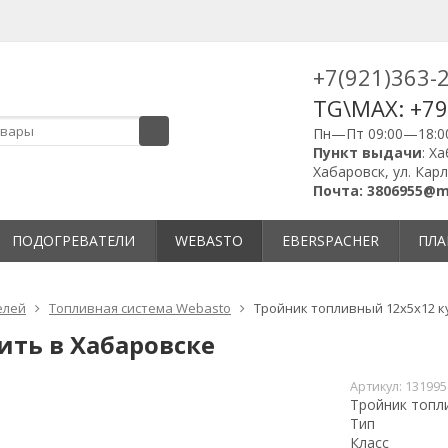
+7(921)363-
TG\MAX: +7
Пн—Пт 09:00—18:0
Пункт выдачи
: Х
Хабаровск, ул. Кар
Почта: 3806955@ma
ПОДОГРЕВАТЕЛИ
WEBASTO
EBERSPACHER
ПЛА
елей
Топливная система Webasto
Тройник топливный 12х5х12 к
ить в Хабаровске
Артикул:
131995
Тройник топл
Тип
Класс