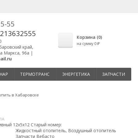
25-55
9213632555
Корзина (
0
)
0
на сумму
0
₽
абаровский край,
ла Маркса, 96а |
il.ru
НАР
ТЕРМОТРАНС
ЭНЕРГЕТИКА
ЗАПЧАСТИ
упить в Хабаровске
1A
ивный 12х5х12 Старый номер:
Жидкостный отопитель, Воздушный отопитель
Запчасти Вебасто