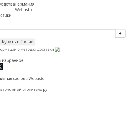
водства
Германия
Webasto
истики
+
ормации о методах доставки
В избранное
ливная система Webasto
автономный отопитель ру