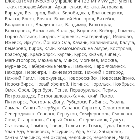
Блок автоматического управления 12В MPV VW доступен в
таких городах: Абакан, Архангельск, Астана, Астрахань,
Барнаул, Белгород, Бийск, Биробиджан, Благовещенск,
Братск, Брест, Брянск, Великий Новгород, Витебск,
Владивосток, Владикавказ, Владимир, Волгоград,
Волгодонск, Волжский, Вологда, Воронеж, Выборг, Гомель,
Горно-Алтайск, Гродно, Егорьевск, Екатеринбург, Иваново,
Ижевск, Иркутск, Йошкар-Ола, Казань, Калининград, Калуга,
Кемерово, Киров, Клин, Комсомольск-на-Амуре, Кострома,
Краснодар, Красноярск, Курган, Курск, Кызыл, Липецк,
Магнитогорск, Махачкала, Минск, Могилёв, Москва,
Мурманск, Набережные Челны, Нальчик, Наро-Фоминск,
Находка, Нерюнгри, Нижневартовск, Нижний Новгород,
Нижний Тагил, Новокузнецк, Новороссийск, Новосемейкино,
Новосибирск, Новый Уренгой, Ногинск, Норильск, Ноябрьск,
Омск, Орёл, Оренбург, Пенза, Первоуральск, Пермь,
Петрозаводск, Петропавловск-Камчатский, Псков,
Пятигорск, Ростов-на-Дону, Рубцовск, Рыбинск, Рязань,
Самара, Санкт-Петербург, Саранск, Саратов, Севастополь,
Северодвинск, Северск, Серпухов, Симферополь, Смоленск,
Сочи, Ставрополь, Старый Оскол, Стерлитамак, Сургут,
Сыктывкар, Тамбов, Тверь, Тольятти, Томск, Тула, Тюмень,
Улан-Удэ, Ульяновск, Уссурийск, Уфа, Ухта, Хабаровск,
Ханты-Мансийск, Чебоксары, Челябинск, Череповец, Чита,