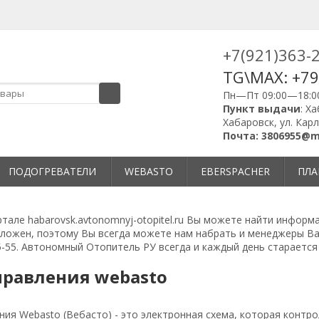
+7(921)363-
TG\MAX: +7
Пн—Пт 09:00—18:0
Пункт выдачи
: Х
Хабаровск, ул. Кар
Почта: 3806955@ma
ПОДОГРЕВАТЕЛИ
WEBASTO
EBERSPACHER
ПЛА
тале habarovsk.avtonomnyj-otopitel.ru Вы можете найти информ
ложен, поэтому Вы всегда можете нам набрать и менеджеры В
5-55
. Автономный Отопитель РУ всегда и каждый день старается 
правления webasto
ния Webasto (Вебасто) - это электронная схема, которая контр