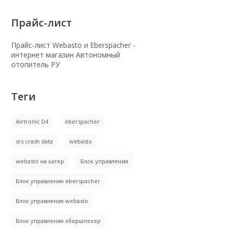
Прайс-лист
Прайс-лист Webasto и Eberspacher -
интернет магазин Автономный
отопитель РУ
Теги
Airtronic D4
eberspacher
srs crash data
webasto
webasto на катер
Блок управления
Блок управления eberspacher
Блок управления webasto
Блок управления эбершпехер