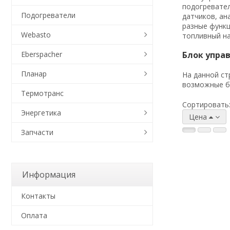
подогревател
Подогреватели
датчиков, ан
разные функц
Webasto
топливный на
Eberspacher
Блок упра
Планар
На данной ст
возможные бл
Термотранс
Сортировать
Энергетика
Цена
Запчасти
Информация
Контакты
Оплата