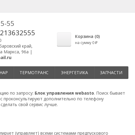
25-55
9213632555
Корзина (
0
)
0
на сумму
0
₽
абаровский край,
ла Маркса, 96а |
il.ru
НАР
ТЕРМОТРАНС
ЭНЕРГЕТИКА
ЗАПЧАСТИ
ацию по запросу:
Блок управления webasto
. Поиск бывает
ас проконсультируют дополнительно по телефону
сделать свой сервис лучше.
олирует (управляет) всеми системами предпускового